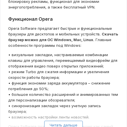
блокировку рекламы, функционал для экономии
энергопотребления, а также бесплатный VPN.
Функционал Opera
Opera Software предлагает быстрые и функциональные
браузеры для десктопов и мобильных устройств.
Скачать
браузер можно для ОС Windows, Mac, Linux.
Главные
особенности программы под Windows:
• визуальные закладки, настраиваемые комбинации
клавиш для управления, перемещаемый видеофрейм для
отображения видео поверх открытых приложений;
• режим Turbo для сжатия информации и увеличения
скорости работы браузера;
• функция экономии заряда аккумулятора – снижение
потребления до 50%;
• большое количество расширений и анимированных тем
для персонализации обозревателя;
• синхронизация закладок через учетную запись
браузера;
• возможность настройки ленты новостей.
Читать дальше
Opera Software позиционирует свой браузер как самый