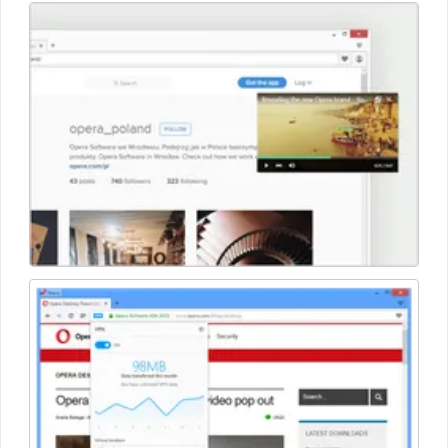
разработку вела Норвежская национальная телефонная
компания. В 1995 году специалисты, работавшие над
созданием браузера, организовали собственную
компанию и выпустили первую официальную версию веб-
обозревателя - Opera 1. Интерфейс программы был
инновационным и позволял удобно просматривать
несколько документов, поэтому браузер быстро стал
популярным.
Начиная с 2012 года, браузер переведен на новый
движок Blink (разработка Google) с открытым исходным
кодом. На сегодняшний день Opera предлагает 43-ий
релиз программы в виде developer-версии. Здесь
выполнена оптимизация кода, предусмотрена
упреждающая загрузка сайта, выделение ссылок и
экспорт закладок.