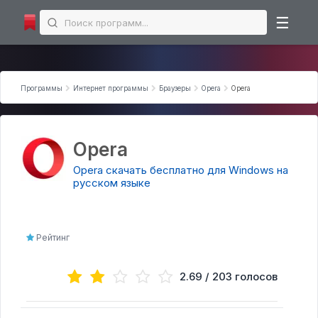
☰
Microsoft Office
Программы
Интернет программы
Браузеры
Opera
Opera
Microsoft Excel
Microsoft PowerPoint
Microsoft Word
Opera
Интернет программы
Opera скачать бесплатно для Windows на
русском языке
Торрент-клиенты
Загрузчики
Мессенджеры
Рейтинг
Браузеры
Аудио | Видео программы торрент
2.69 / 203 голосов
Аудио-редакторы