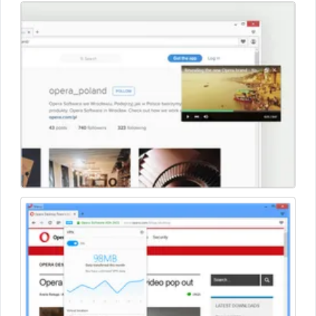
разработку вела Норвежская национальная телефонная
компания. В 1995 году специалисты, работавшие над
созданием браузера, организовали собственную
компанию и выпустили первую официальную версию веб-
обозревателя - Opera 1. Интерфейс программы был
инновационным и позволял удобно просматривать
несколько документов, поэтому браузер быстро стал
популярным.
Начиная с 2012 года, браузер переведен на новый
движок Blink (разработка Google) с открытым исходным
кодом. На сегодняшний день Opera предлагает 43-ий
релиз программы в виде developer-версии. Здесь
выполнена оптимизация кода, предусмотрена
упреждающая загрузка сайта, выделение ссылок и
экспорт закладок.