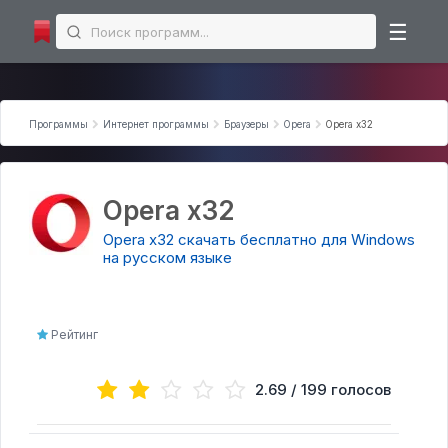
☰
Microsoft Office
Программы
Интернет программы
Браузеры
Opera
Opera x32
Microsoft Excel
Microsoft PowerPoint
Microsoft Word
Opera x32
Интернет программы
Opera x32 скачать бесплатно для Windows
на русском языке
Торрент-клиенты
Загрузчики
Мессенджеры
Рейтинг
Браузеры
Аудио | Видео программы торрент
2.69 / 199 голосов
Аудио-редакторы