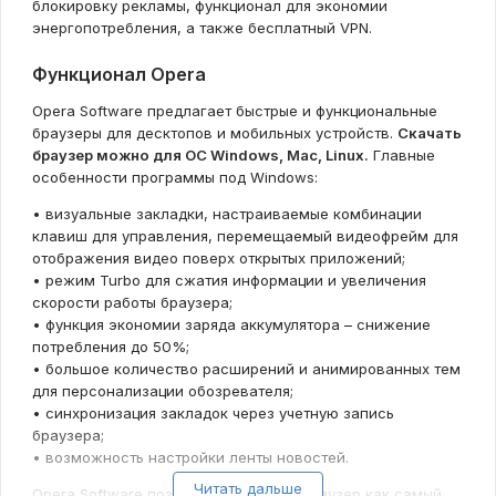
блокировку рекламы, функционал для экономии
энергопотребления, а также бесплатный VPN.
Функционал Opera
Opera Software предлагает быстрые и функциональные
браузеры для десктопов и мобильных устройств.
Скачать
браузер можно для ОС Windows, Mac, Linux.
Главные
особенности программы под Windows:
• визуальные закладки, настраиваемые комбинации
клавиш для управления, перемещаемый видеофрейм для
отображения видео поверх открытых приложений;
• режим Turbo для сжатия информации и увеличения
скорости работы браузера;
• функция экономии заряда аккумулятора – снижение
потребления до 50%;
• большое количество расширений и анимированных тем
для персонализации обозревателя;
• синхронизация закладок через учетную запись
браузера;
• возможность настройки ленты новостей.
Читать дальше
Opera Software позиционирует свой браузер как самый